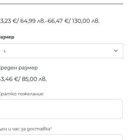
33,23
€
/ 64,99 лв.
–
66,47
€
/ 130,00 лв.
азмер
Среден размер
43,46
€
/ 85,00 лв.
Кратко пожелание
Ден и час за доставка
*