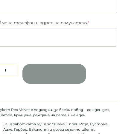
Имена телефон и адрес на получателя
*
ДОБАВЯНЕ В
КОЛИЧКАТА
укет Red Velvet е подходящ за всеки повод – рожден ден,
ватба, кръщене, раждане на дете, имен ден.
За изработката му използваме: Спрей Роза, Еустома,
Лале, Гербер, Евкалипт и други сезонни цветя.