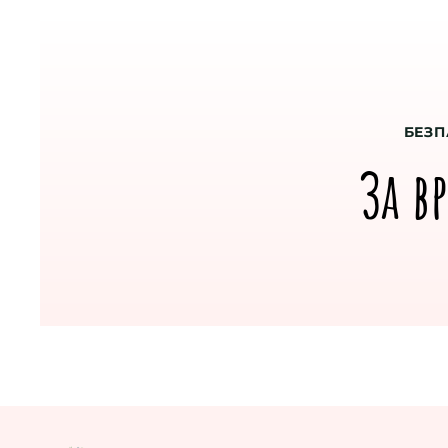
БЕЗП
За в