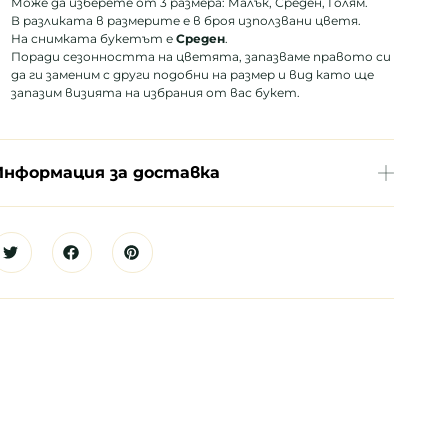
Може да изберете от 3 размера: Малък, Среден, Голям.
В разликата в размерите е в броя използвани цветя.
На снимката букетът е
Среден
.
Поради сезонността на цветята, запазваме правото си
да ги заменим с други подобни на размер и вид като ще
запазим визията на избрания от вас букет.
Информация за доставка