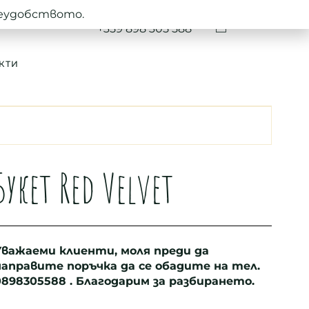
неудобството.
0
+359 898 305 588
КТИ
Букет Red Velvet
Уважаеми клиенти, моля преди да
направите поръчка да се обадите на тел.
0898305588
. Благодарим за разбирането.