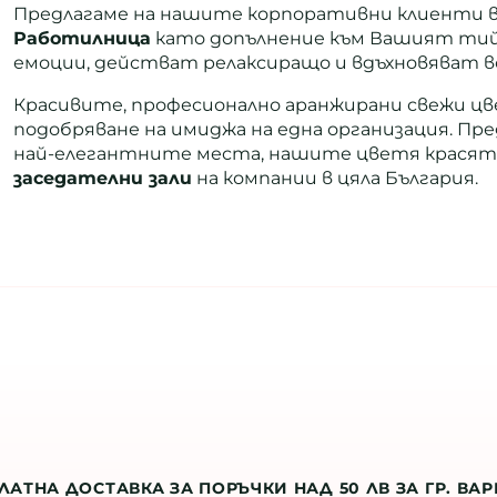
Предлагаме на нашите корпоративни клиенти в
Работилница
като допълнение към Вашият ти
емоции, действат релаксиращо и вдъхновяват вс
Красивите, професионално аранжирани свежи цв
подобряване на имиджа на една организация. Пр
най-елегантните места, нашите цветя крася
заседателни зали
на компании в цяла България.
ЛАТНА ДОСТАВКА ЗА ПОРЪЧКИ НАД 50 ЛВ ЗА ГР. ВА