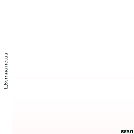
Цветна поща
БЕЗП