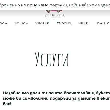
временно не приемаме поръчки, извиняваме се за 
АЛО
ЗА НАС
СВАТБИ
УСЛУГИ
ЦВЕТЯ
КОНТА
Услуги
Независимо дали търсите впечатляващ букет и
може би символични подаръци за дамите в екип
вас!