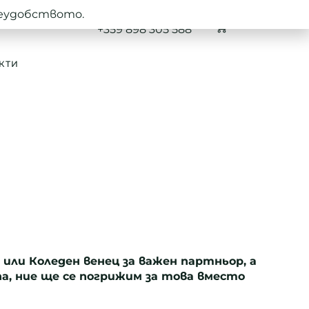
неудобството.
0
+359 898 305 588
КТИ
ли Коледен венец за важен партньор, а
а, ние ще се погрижим за това вместо