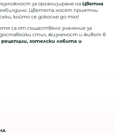
ъзможност за организиране на
Цветна
ймбилдинг. Цветята носят приятни
еки, който се докосне до тях!
етя са от съществено значение за
едоставяйки стил, жизненост и живот в
т
рецепции, хотелски лобита и
РНА