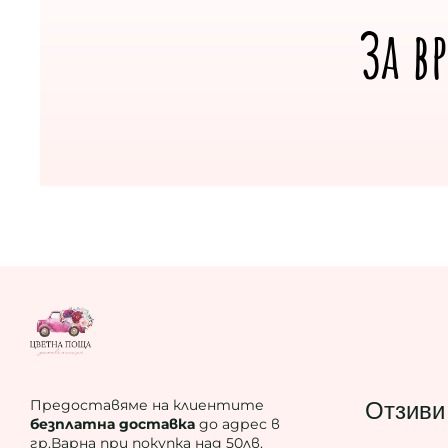
За в
Предоставяме на клиентите
Отзиви
безплатна доставка
до адрес в
гр.Варна при покупка над 50лв.